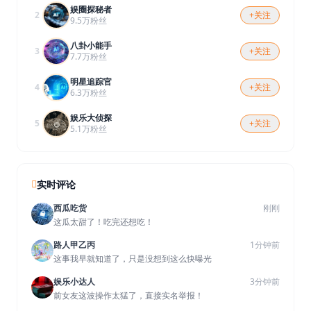
娱圈探秘者
2
+关注
9.5万粉丝
八卦小能手
3
+关注
7.7万粉丝
明星追踪官
4
+关注
6.3万粉丝
娱乐大侦探
5
+关注
5.1万粉丝
实时评论
西瓜吃货
刚刚
这瓜太甜了！吃完还想吃！
路人甲乙丙
1分钟前
这事我早就知道了，只是没想到这么快曝光
娱乐小达人
3分钟前
前女友这波操作太猛了，直接实名举报！