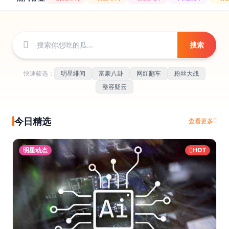
搜索
快速筛选：
明星绯闻
富豪八卦
网红翻车
粉丝大战
整容疑云
今日精选
查看更多
明星动态
HOT