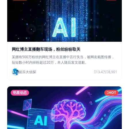
网红博主直播翻车现场，粉丝纷纷取关
某拥有500万粉丝的网红博主在直播中言行失当，被网友截图传播，
短短数小时内掉粉超过20万，本人随后发文道歉。
娱乐大侦探
13.4万
8,901
明星动态
HOT