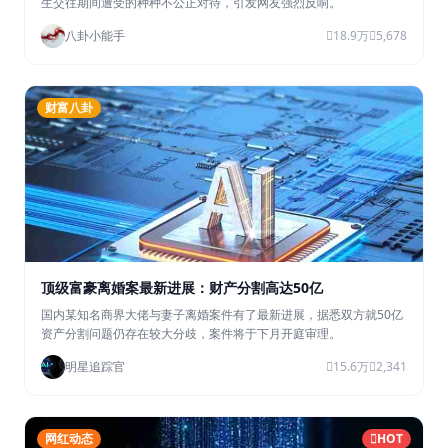
生交往期间遭受的种种不公正对待，引发网友强烈反响。
八卦小能手
18.9万
5,678
财富八卦
顶级富豪离婚案最新进展：财产分割高达50亿
国内某知名商界大佬与妻子离婚案件有了最新进展，据悉双方就50亿
资产分割问题仍存在较大分歧，案件将于下月开庭审理。
明星追踪官
15.6万
2,341
网红动态
HOT