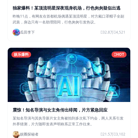
独家爆料！某顶流明星深夜现身机场，行色匆匆疑似出逃
昨晚11点，有网友在首都机场偶遇某顶流明星，对方戴口罩帽子全副
武装，身边只有一名助理陪同，行色匆匆引发热议。
瓜田李下
32.8万
4,521
娱乐爆料
HOT
震惊！知名导演与女主角传出绯闻，片方紧急回应
某知名导演与其执导新片女主角被拍到多次私下约会，两人关系引发
外界猜测，片方随即发表声明称系正常工作往来。
娱圈探秘者
21.5万
3,102