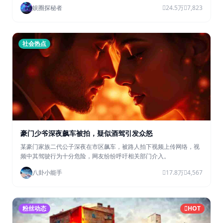
娱圈探秘者
24.5万
7,823
社会热点
豪门少爷深夜飙车被拍，疑似酒驾引发众怒
某豪门家族二代公子深夜在市区飙车，被路人拍下视频上传网络，视
频中其驾驶行为十分危险，网友纷纷呼吁相关部门介入。
八卦小能手
17.8万
4,567
粉丝动态
HOT