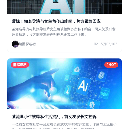
震惊！知名导演与女主角传出绯闻，片方紧急回应
某知名导演与其执导新片女主角被拍到多次私下约会，两人关系引发
外界猜测，片方随即发表声明称系正常工作往来。
娱圈探秘者
21.5万
3,102
情感爆料
HOT
某流量小生被曝私生活混乱，前女友发长文控诉
一位前女友在社交平台发布长达3000字的控诉文章，详述与某流量小