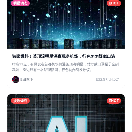
明星动态
HOT
独家爆料！某顶流明星深夜现身机场，行色匆匆疑似出逃
昨晚11点，有网友在首都机场偶遇某顶流明星，对方戴口罩帽子全副
武装，身边只有一名助理陪同，行色匆匆引发热议。
瓜田李下
32.8万
4,521
娱乐爆料
HOT