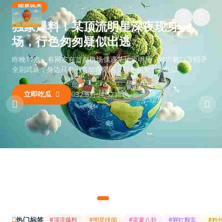
跳过导航
51每日大赛
明星动态
独家爆料！某顶流明星深夜现身机
场，行色匆匆疑似出逃
昨晚11点，有网友在首都机场偶遇某顶流明星，对方戴口罩帽子
全副武装，身边只有一名助理陪同，行色匆匆引发热议。
立即吃瓜
32.8万
4,521
热门标签
#顶流爆料
#明星绯闻
#富豪八卦
#网红翻车
#粉