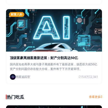
财富八卦
顶级富豪离婚案最新进展：财产分割高达50亿
国内某知名商界大佬与妻子离婚案件有了最新进展，据悉双方就50亿
资产分割问题仍存在较大分歧，案件将于下月开庭审理。
明星追踪官
15.6万
2,341
热门吃瓜
查看更多