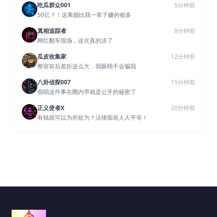
吃瓜群众001
5分钟前
50亿？！这离婚比我一辈子赚的都多
真相追踪者
8分钟前
网红翻车现场，这次真的凉了
瓜皮收集家
12分钟前
整容前后差距这么大，我眼睛不会骗我
八卦侦探007
15分钟前
假唱这件事在圈内早就是公开的秘密了
正义使者X
20分钟前
有钱就可以为所欲为？法律面前人人平等！